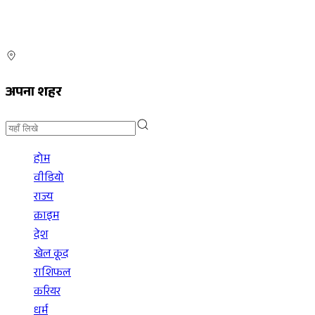
अपना शहर
होम
वीडियो
राज्य
क्राइम
देश
खेल कूद
राशिफल
करियर
धर्म