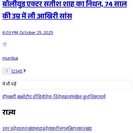
बॉलीवुड एक्टर सतीश शाह का निधन, 74 साल
की उम्र में ली आखिरी सांस
6:03 PM, October 25, 2025
mumbai
1
2
3
4
5
ये भी पढ़ें
होम
बड़ी ख़बरें
टॉप वीडियो
देश-विदेश
क्राइम
खेल कूद
शिक्षा
धर्म
राज्य
उत्तर प्रदेश
उत्तराखंड
मध्यप्रदेश
छत्तीसगढ़
बिहार
झारखंड