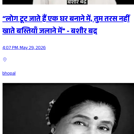
“लोग टूट जाते हैं एक घर बनाने में, तुम तरस नहीं
खाते बस्तियाँ जलाने में" - बशीर बद्र
4:07 PM, May 29, 2026
bhopal