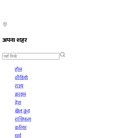
अपना शहर
होम
वीडियो
राज्य
क्राइम
देश
खेल कूद
राशिफल
करियर
धर्म