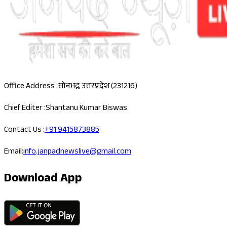
Office Address :
सोनभद्र, उत्तरप्रदेश (231216)
Chief Editer :
Shantanu Kumar Biswas
Contact Us :
+91 9415873885
Email:
info.janpadnewslive@gmail.com
Download App