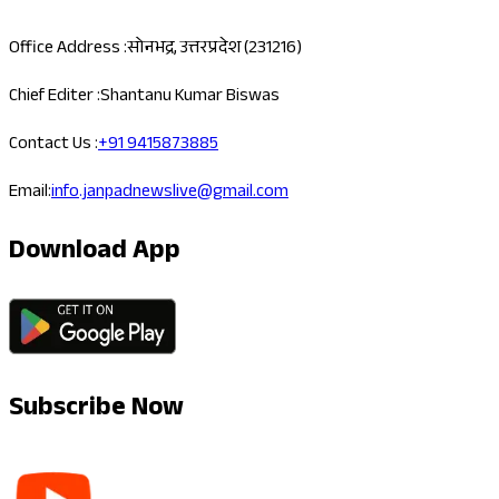
Office Address :
सोनभद्र, उत्तरप्रदेश (231216)
Chief Editer :
Shantanu Kumar Biswas
Contact Us :
+91 9415873885
Email:
info.janpadnewslive@gmail.com
Download App
Subscribe Now