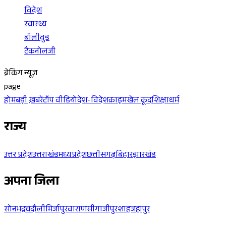
विदेश
स्वास्थ्य
बॉलीवुड
टैकनोलजी
ब्रेकिंग न्यूज़
page
होम
बड़ी ख़बरें
टॉप वीडियो
देश-विदेश
क्राइम
खेल कूद
शिक्षा
धर्म
राज्य
उत्तर प्रदेश
उत्तराखंड
मध्यप्रदेश
छत्तीसगढ़
बिहार
झारखंड
अपना जिला
सोनभद्र
चंदौली
मिर्जापुर
वाराणसी
गाजीपुर
शाहजहांपुर