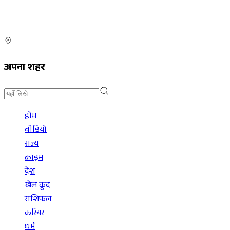
अपना शहर
होम
वीडियो
राज्य
क्राइम
देश
खेल कूद
राशिफल
करियर
धर्म