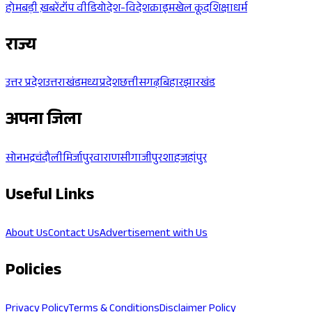
होम
बड़ी ख़बरें
टॉप वीडियो
देश-विदेश
क्राइम
खेल कूद
शिक्षा
धर्म
राज्य
उत्तर प्रदेश
उत्तराखंड
मध्यप्रदेश
छत्तीसगढ़
बिहार
झारखंड
अपना जिला
सोनभद्र
चंदौली
मिर्जापुर
वाराणसी
गाजीपुर
शाहजहांपुर
Useful Links
About Us
Contact Us
Advertisement with Us
Policies
Privacy Policy
Terms & Conditions
Disclaimer Policy