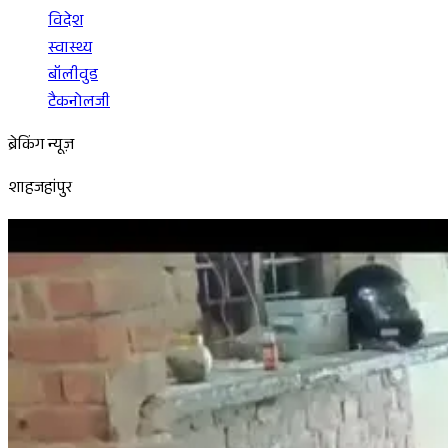
विदेश
स्वास्थ्य
बॉलीवुड
टैकनोलजी
ब्रेकिंग न्यूज़
शाहजहांपुर