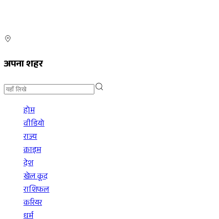
अपना शहर
होम
वीडियो
राज्य
क्राइम
देश
खेल कूद
राशिफल
करियर
धर्म