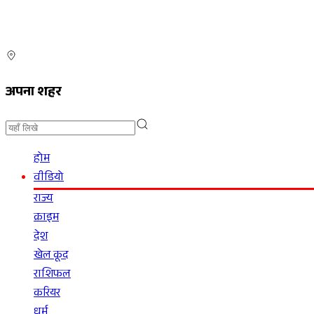
अपना शहर
होम
वीडियो
राज्य
क्राइम
देश
खेल कूद
राशिफल
करियर
धर्म