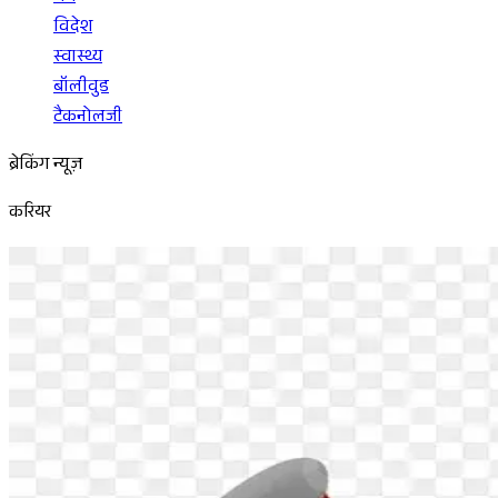
विदेश
स्वास्थ्य
बॉलीवुड
टैकनोलजी
ब्रेकिंग न्यूज़
करियर