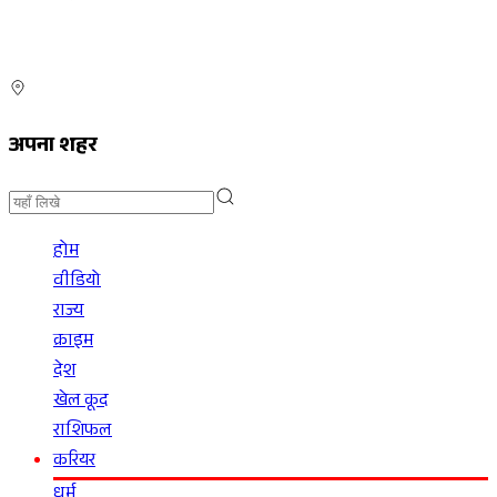
अपना शहर
होम
वीडियो
राज्य
क्राइम
देश
खेल कूद
राशिफल
करियर
धर्म