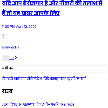
यदि आप बेरोजगार है और नौकरी की तलाश में
हैं तो यह खबर आपके लिए
11:20 PM, April 12, 2025
sonbhadra
1
2
3
ये भी पढ़ें
होम
बड़ी ख़बरें
टॉप वीडियो
देश-विदेश
क्राइम
खेल कूद
शिक्षा
धर्म
राज्य
उत्तर प्रदेश
उत्तराखंड
मध्यप्रदेश
छत्तीसगढ़
बिहार
झारखंड