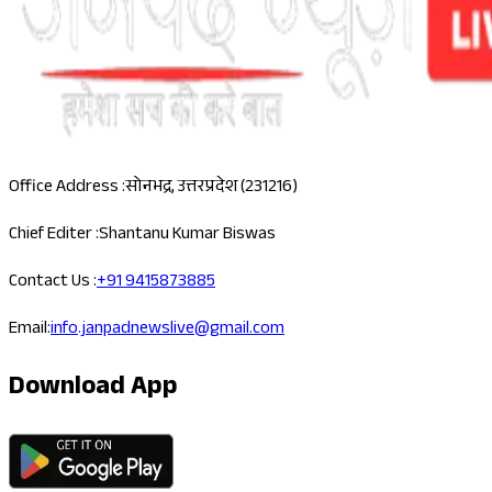
Office Address :
सोनभद्र, उत्तरप्रदेश (231216)
Chief Editer :
Shantanu Kumar Biswas
Contact Us :
+91 9415873885
Email:
info.janpadnewslive@gmail.com
Download App