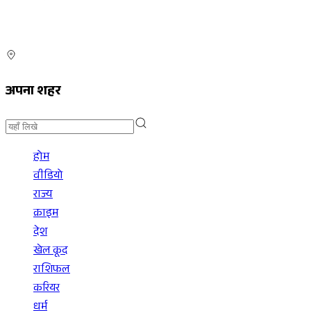
अपना शहर
होम
वीडियो
राज्य
क्राइम
देश
खेल कूद
राशिफल
करियर
धर्म