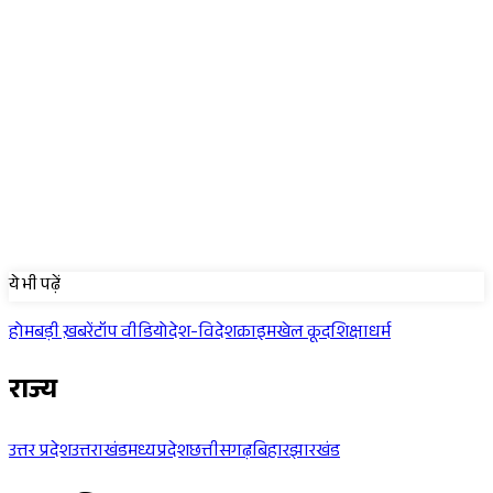
Sponsored
ये भी पढ़ें
होम
बड़ी ख़बरें
टॉप वीडियो
देश-विदेश
क्राइम
खेल कूद
शिक्षा
धर्म
राज्य
उत्तर प्रदेश
उत्तराखंड
मध्यप्रदेश
छत्तीसगढ़
बिहार
झारखंड