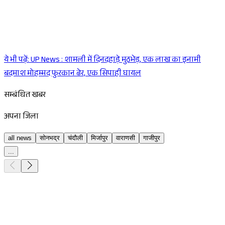
ये भी पढ़ें:
UP News : शामली में दिनदहाड़े मुठभेड़, एक लाख का इनामी
Sponsored
बदमाश मोहम्मद फुरकान ढेर, एक सिपाही घायल
सम्बंधित खबर
अपना जिला
all news
सोनभद्र
चंदौली
मिर्जापुर
वाराणसी
गाजीपुर
...