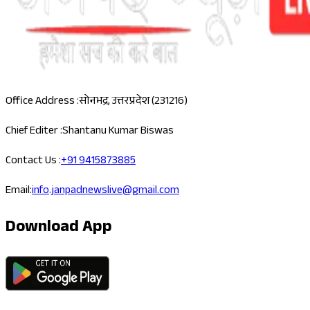
Office Address :
सोनभद्र, उत्तरप्रदेश (231216)
Chief Editer :
Shantanu Kumar Biswas
Contact Us :
+91 9415873885
Email:
info.janpadnewslive@gmail.com
Download App