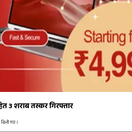
हित 3 शराब तस्कर गिरफ्तार
र किये गए ।