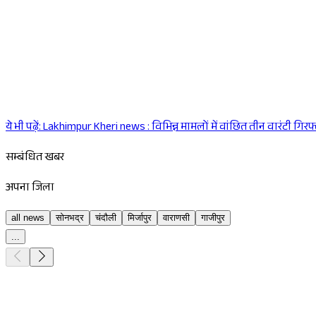
ये भी पढ़ें:
Lakhimpur Kheri news : विभिन्न मामलों में वांछित तीन वारंटी गिरफ्त
सम्बंधित खबर
अपना जिला
all news
सोनभद्र
चंदौली
मिर्जापुर
वाराणसी
गाजीपुर
...