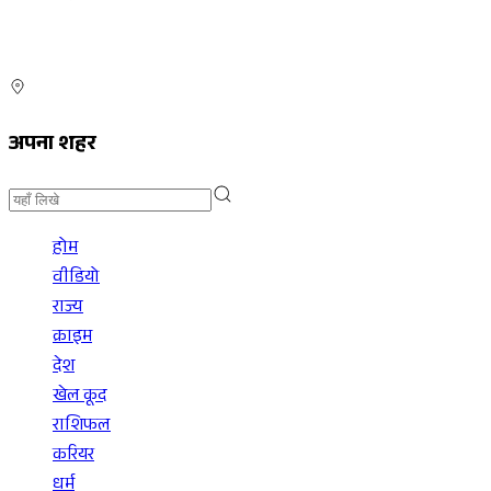
अपना शहर
होम
वीडियो
राज्य
क्राइम
देश
खेल कूद
राशिफल
करियर
धर्म