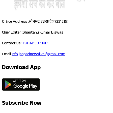
Office Address :
सोनभद्र, उत्तरप्रदेश (231216)
Chief Editer :
Shantanu Kumar Biswas
Contact Us :
+91 9415873885
Email:
info.janpadnewslive@gmail.com
Download App
Subscribe Now