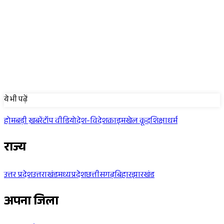
Sponsored
ये भी पढ़ें
होम
बड़ी ख़बरें
टॉप वीडियो
देश-विदेश
क्राइम
खेल कूद
शिक्षा
धर्म
राज्य
उत्तर प्रदेश
उत्तराखंड
मध्यप्रदेश
छत्तीसगढ़
बिहार
झारखंड
अपना जिला