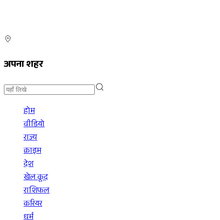
अपना शहर
होम
वीडियो
राज्य
क्राइम
देश
खेल कूद
राशिफल
करियर
धर्म