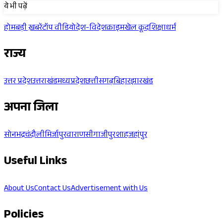
Sponsored
ये भी पढ़ें
होम
बड़ी ख़बरें
टॉप वीडियो
देश-विदेश
क्राइम
खेल कूद
शिक्षा
धर्म
राज्य
उत्तर प्रदेश
उत्तराखंड
मध्यप्रदेश
छत्तीसगढ़
बिहार
झारखंड
अपना जिला
सोनभद्र
चंदौली
मिर्जापुर
वाराणसी
गाजीपुर
शाहजहांपुर
Useful Links
About Us
Contact Us
Advertisement with Us
Policies