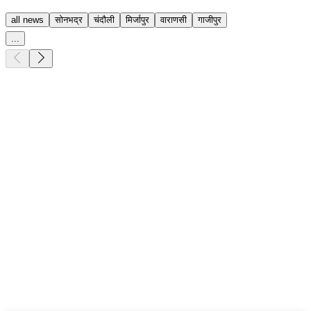
all news
सोनभद्र
चंदौली
मिर्जापुर
वाराणसी
गाजीपुर
...