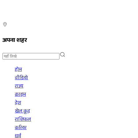
अपना शहर
होम
वीडियो
राज्य
क्राइम
देश
खेल कूद
राशिफल
करियर
धर्म