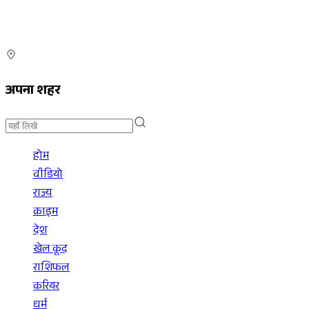
अपना शहर
होम
वीडियो
राज्य
क्राइम
देश
खेल कूद
राशिफल
करियर
धर्म