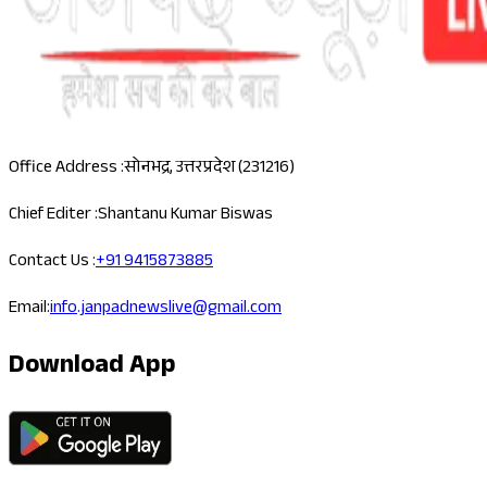
Office Address :
सोनभद्र, उत्तरप्रदेश (231216)
Chief Editer :
Shantanu Kumar Biswas
Contact Us :
+91 9415873885
Email:
info.janpadnewslive@gmail.com
Download App