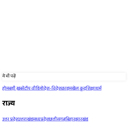
Sponsored
ये भी पढ़ें
होम
बड़ी ख़बरें
टॉप वीडियो
देश-विदेश
क्राइम
खेल कूद
शिक्षा
धर्म
राज्य
उत्तर प्रदेश
उत्तराखंड
मध्यप्रदेश
छत्तीसगढ़
बिहार
झारखंड