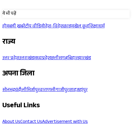
Sponsored
ये भी पढ़ें
होम
बड़ी ख़बरें
टॉप वीडियो
देश-विदेश
क्राइम
खेल कूद
शिक्षा
धर्म
राज्य
उत्तर प्रदेश
उत्तराखंड
मध्यप्रदेश
छत्तीसगढ़
बिहार
झारखंड
अपना जिला
सोनभद्र
चंदौली
मिर्जापुर
वाराणसी
गाजीपुर
शाहजहांपुर
Useful Links
About Us
Contact Us
Advertisement with Us