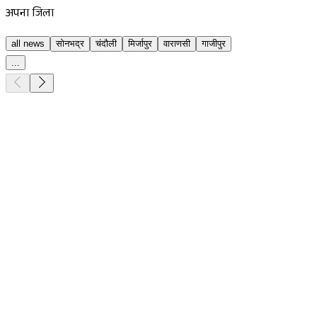
अपना जिला
all news
सोनभद्र
चंदौली
मिर्जापुर
वाराणसी
गाजीपुर
...