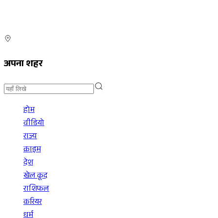
अपना शहर
होम
वीडियो
राज्य
क्राइम
देश
खेल कूद
राशिफल
करियर
धर्म