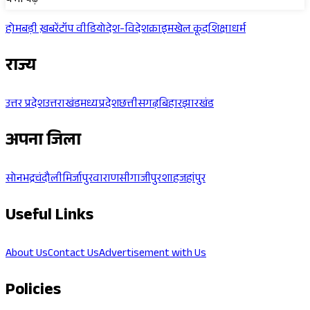
ये भी पढ़ें
होम
बड़ी ख़बरें
टॉप वीडियो
देश-विदेश
क्राइम
खेल कूद
शिक्षा
धर्म
राज्य
उत्तर प्रदेश
उत्तराखंड
मध्यप्रदेश
छत्तीसगढ़
बिहार
झारखंड
अपना जिला
सोनभद्र
चंदौली
मिर्जापुर
वाराणसी
गाजीपुर
शाहजहांपुर
Useful Links
About Us
Contact Us
Advertisement with Us
Policies