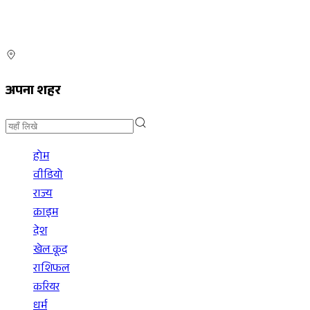
अपना शहर
होम
वीडियो
राज्य
क्राइम
देश
खेल कूद
राशिफल
करियर
धर्म