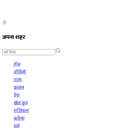
अपना शहर
होम
वीडियो
राज्य
क्राइम
देश
खेल कूद
राशिफल
करियर
धर्म