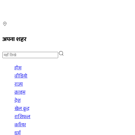
अपना शहर
होम
वीडियो
राज्य
क्राइम
देश
खेल कूद
राशिफल
करियर
धर्म