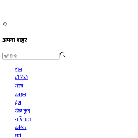
अपना शहर
होम
वीडियो
राज्य
क्राइम
देश
खेल कूद
राशिफल
करियर
धर्म