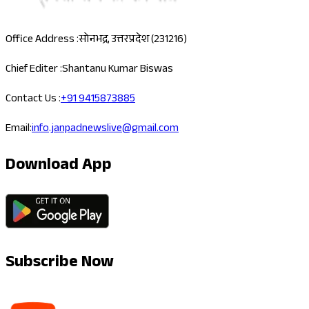
Office Address :
सोनभद्र, उत्तरप्रदेश (231216)
Chief Editer :
Shantanu Kumar Biswas
Contact Us :
+91 9415873885
Email:
info.janpadnewslive@gmail.com
Download App
Subscribe Now