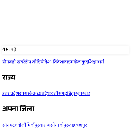
Sponsored
ये भी पढ़ें
होम
बड़ी ख़बरें
टॉप वीडियो
देश-विदेश
क्राइम
खेल कूद
शिक्षा
धर्म
राज्य
उत्तर प्रदेश
उत्तराखंड
मध्यप्रदेश
छत्तीसगढ़
बिहार
झारखंड
अपना जिला
सोनभद्र
चंदौली
मिर्जापुर
वाराणसी
गाजीपुर
शाहजहांपुर