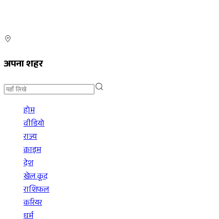
अपना शहर
होम
वीडियो
राज्य
क्राइम
देश
खेल कूद
राशिफल
करियर
धर्म