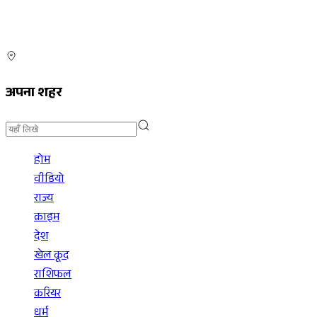
अपना शहर
होम
वीडियो
राज्य
क्राइम
देश
खेल कूद
राशिफल
करियर
धर्म