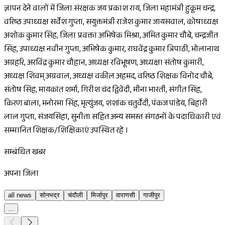
ज्ञापन देने वालों में जिला संरक्षक जय प्रकाश राय, जिला महामंत्री हुकूम चन्द्र,
वरिष्ठ उपाध्यक्ष सर्वेश गुप्ता, सयुक्तमंत्री राजेश कुमार जायसवाल, कोषाध्यक्ष
अशोक कुमार सिंह, जिला प्रवक्ता अभिषेक मिश्रा, अमित कुमार चौबे, चन्द्रजीत
सिंह, उपाध्यक्ष नवीन गुप्ता, अभिषेक कुमार, राघवेंद्र कुमार त्रिपाठी, भोलानाथ
अग्रहरि, अरविंद्र कुमार चौहान, अध्यक्ष रविभूषण, अध्यक्षा संतोष कुमारी,
अध्यक्ष शिवम् अग्रवाल, अध्यक्ष वकील अहमद, वरिष्ठ शिक्षक विनोद चौबे,
संतोष सिंह, मायकांत शर्मा, गिरीश चंद द्विवेदी, मीना भारती, संगीत सिंह,
किरण बाला, मनोरमा सिंह, मृत्युंजय, शशांक चतुर्वेदी, पंकज पांडेय, बिहारी
लाल गुप्ता, संजयसिंहा, सुनीता सहित अन्य समस्त संगठनों के पदाधिकारी एवं
सम्मानित शिक्षक/शिक्षिकाएं उपस्थित रहे ।
सम्बंधित खबर
अपना जिला
all news
सोनभद्र
चंदौली
मिर्जापुर
वाराणसी
गाजीपुर
...