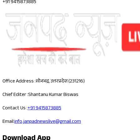
+91 9415873885
Office Address :
सोनभद्र, उत्तरप्रदेश (231216)
Chief Editer :
Shantanu Kumar Biswas
Contact Us :
+91 9415873885
Email:
info.janpadnewslive@gmail.com
Download App