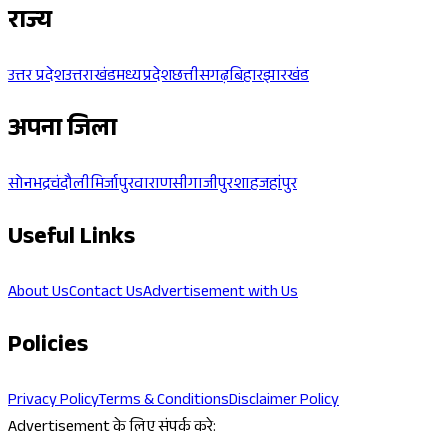
राज्य
उत्तर प्रदेश
उत्तराखंड
मध्यप्रदेश
छत्तीसगढ़
बिहार
झारखंड
अपना जिला
सोनभद्र
चंदौली
मिर्जापुर
वाराणसी
गाजीपुर
शाहजहांपुर
Useful Links
About Us
Contact Us
Advertisement with Us
Policies
Privacy Policy
Terms & Conditions
Disclaimer Policy
Advertisement के लिए संपर्क करे: