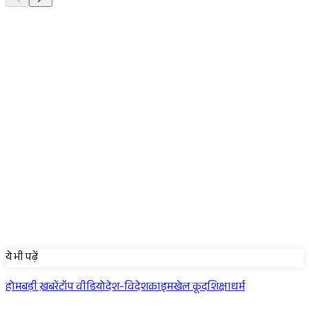
Sponsored
ये भी पढ़ें
होम
बड़ी ख़बरें
टॉप वीडियो
देश-विदेश
क्राइम
खेल कूद
शिक्षा
धर्म