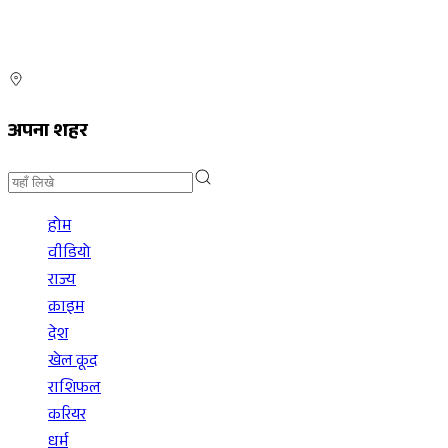
अपना शहर
होम
वीडियो
राज्य
क्राइम
देश
खेल कूद
राशिफल
करियर
धर्म