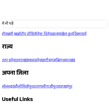
Sponsored
ये भी पढ़ें
होम
बड़ी ख़बरें
टॉप वीडियो
देश-विदेश
क्राइम
खेल कूद
शिक्षा
धर्म
राज्य
उत्तर प्रदेश
उत्तराखंड
मध्यप्रदेश
छत्तीसगढ़
बिहार
झारखंड
अपना जिला
सोनभद्र
चंदौली
मिर्जापुर
वाराणसी
गाजीपुर
शाहजहांपुर
Useful Links