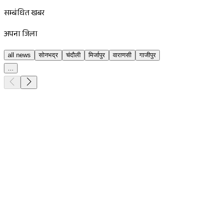
सम्बंधित खबर
अपना जिला
all news
सोनभद्र
चंदौली
मिर्जापुर
वाराणसी
गाजीपुर
...