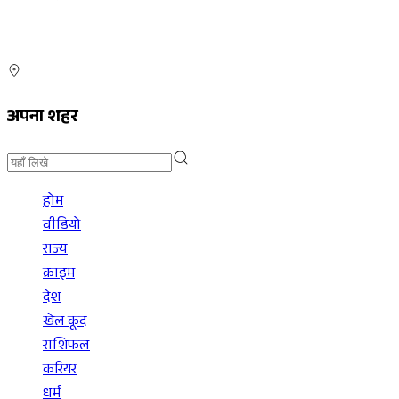
अपना शहर
होम
वीडियो
राज्य
क्राइम
देश
खेल कूद
राशिफल
करियर
धर्म