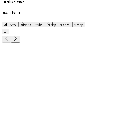
सम्बंधित खबर
अपना जिला
all news
सोनभद्र
चंदौली
मिर्जापुर
वाराणसी
गाजीपुर
...