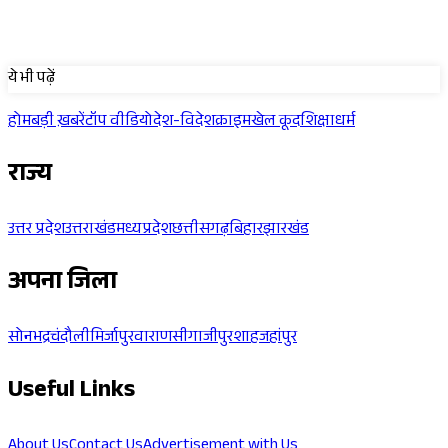
Sponsored
ये भी पढ़ें
होम
बड़ी ख़बरें
टॉप वीडियो
देश-विदेश
क्राइम
खेल कूद
शिक्षा
धर्म
राज्य
उत्तर प्रदेश
उत्तराखंड
मध्यप्रदेश
छत्तीसगढ़
बिहार
झारखंड
अपना जिला
सोनभद्र
चंदौली
मिर्जापुर
वाराणसी
गाजीपुर
शाहजहांपुर
Useful Links
About Us
Contact Us
Advertisement with Us