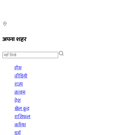
अपना शहर
होम
वीडियो
राज्य
क्राइम
देश
खेल कूद
राशिफल
करियर
धर्म