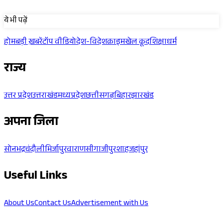
Sponsored
ये भी पढ़ें
होम
बड़ी ख़बरें
टॉप वीडियो
देश-विदेश
क्राइम
खेल कूद
शिक्षा
धर्म
राज्य
उत्तर प्रदेश
उत्तराखंड
मध्यप्रदेश
छत्तीसगढ़
बिहार
झारखंड
अपना जिला
सोनभद्र
चंदौली
मिर्जापुर
वाराणसी
गाजीपुर
शाहजहांपुर
Useful Links
About Us
Contact Us
Advertisement with Us