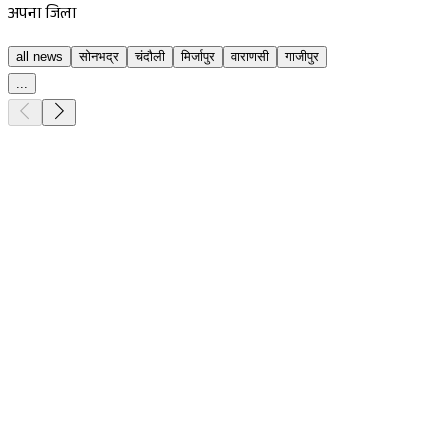
अपना जिला
all news
सोनभद्र
चंदौली
मिर्जापुर
वाराणसी
गाजीपुर
...