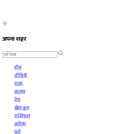
अपना शहर
होम
वीडियो
राज्य
क्राइम
देश
खेल कूद
राशिफल
करियर
धर्म