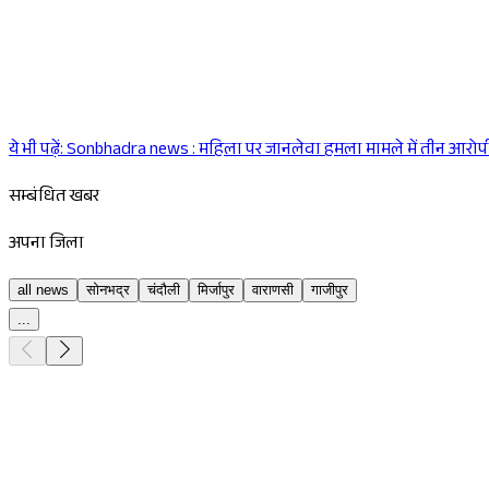
ये भी पढ़ें:
Sonbhadra news : महिला पर जानलेवा हमला मामले में तीन आरोपी
सम्बंधित खबर
अपना जिला
all news
सोनभद्र
चंदौली
मिर्जापुर
वाराणसी
गाजीपुर
...