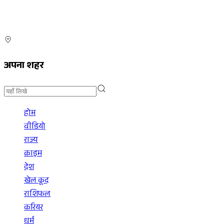
अपना शहर
होम
वीडियो
राज्य
क्राइम
देश
खेल कूद
राशिफल
करियर
धर्म