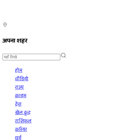
अपना शहर
होम
वीडियो
राज्य
क्राइम
देश
खेल कूद
राशिफल
करियर
धर्म