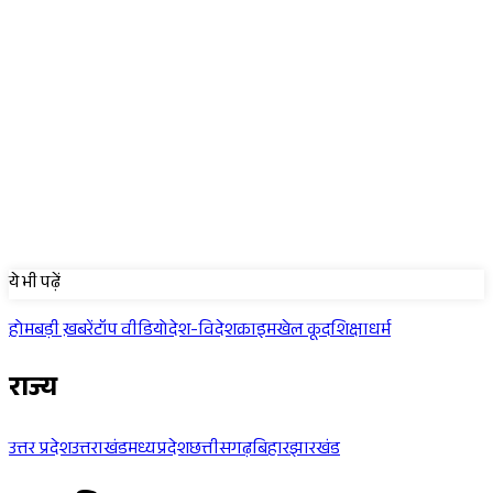
Sponsored
ये भी पढ़ें
होम
बड़ी ख़बरें
टॉप वीडियो
देश-विदेश
क्राइम
खेल कूद
शिक्षा
धर्म
राज्य
उत्तर प्रदेश
उत्तराखंड
मध्यप्रदेश
छत्तीसगढ़
बिहार
झारखंड