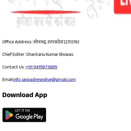
Office Address :
सोनभद्र, उत्तरप्रदेश (231216)
Chief Editer :
Shantanu Kumar Biswas
Contact Us :
+91 9415873885
Email:
info.janpadnewslive@gmail.com
Download App