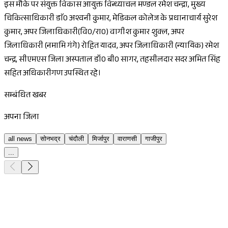
इस मौके पर संयुक्त विकास आयुक्त विन्ध्याचल मण्डल रमेश चन्द्रा, मुख्य
चिकित्साधिकारी डाॅ0 अश्वनी कुमार, मेडिकल कोलेज के प्रधानाचार्य सुरेश
कुमार, अपर जिलाधिकारी(वि0/रा0) वागीश कुमार शुक्ल, अपर
जिलाधिकारी (नमामि गंगे) रोहित यादव, अपर जिलाधिकारी (न्यायिक) रमेश
चन्द्र, सीएमएस जिला अस्पताल डॉ0 बी0 सागर, तहसीलदार सदर अमित सिंह
सहित अधिकारीगण उपस्थित रहे।
सम्बंधित खबर
अपना जिला
all news
सोनभद्र
चंदौली
मिर्जापुर
वाराणसी
गाजीपुर
...