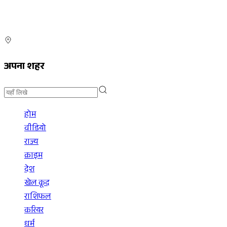
अपना शहर
होम
वीडियो
राज्य
क्राइम
देश
खेल कूद
राशिफल
करियर
धर्म