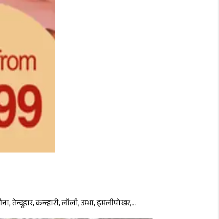
 तेन्दूहार, कन्न्हारी, लॉली, उम्भा, इमलीपोखर,...