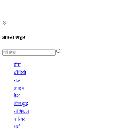
अपना शहर
होम
वीडियो
राज्य
क्राइम
देश
खेल कूद
राशिफल
करियर
धर्म