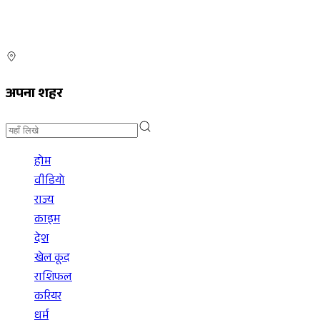
अपना शहर
होम
वीडियो
राज्य
क्राइम
देश
खेल कूद
राशिफल
करियर
धर्म