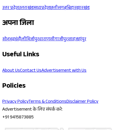
उत्तर प्रदेश
उत्तराखंड
मध्यप्रदेश
छत्तीसगढ़
बिहार
झारखंड
अपना जिला
सोनभद्र
चंदौली
मिर्जापुर
वाराणसी
गाजीपुर
शाहजहांपुर
Useful Links
About Us
Contact Us
Advertisement with Us
Policies
Privacy Policy
Terms & Conditions
Disclaimer Policy
Advertisement के लिए संपर्क करे:
+91 9415873885