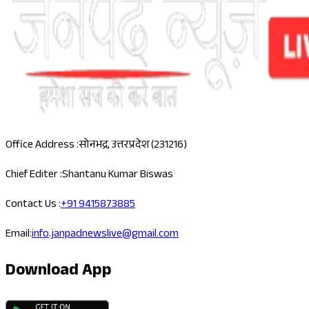
Office Address :
सोनभद्र, उत्तरप्रदेश (231216)
Chief Editer :
Shantanu Kumar Biswas
Contact Us :
+91 9415873885
Email:
info.janpadnewslive@gmail.com
Download App