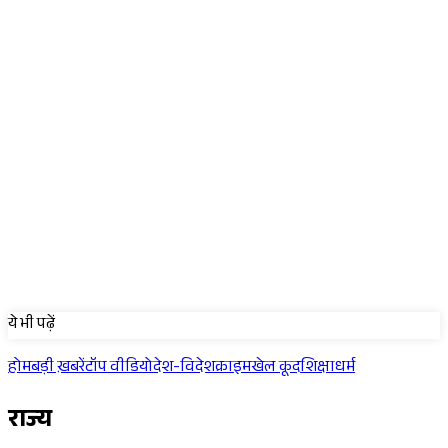
Sponsored
ये भी पढ़ें
होम
बड़ी ख़बरें
टॉप वीडियो
देश-विदेश
क्राइम
खेल कूद
शिक्षा
धर्म
राज्य