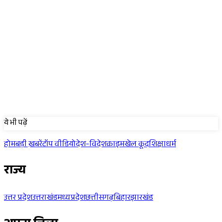
Sponsored
ये भी पढ़ें
होम
बड़ी ख़बरें
टॉप वीडियो
देश-विदेश
क्राइम
खेल कूद
शिक्षा
धर्म
राज्य
उत्तर प्रदेश
उत्तराखंड
मध्यप्रदेश
छत्तीसगढ़
बिहार
झारखंड