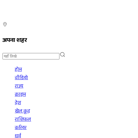
अपना शहर
होम
वीडियो
राज्य
क्राइम
देश
खेल कूद
राशिफल
करियर
धर्म