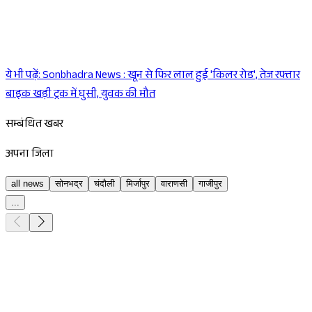
ये भी पढ़ें:
Sonbhadra News : खून से फिर लाल हुई 'किलर रोड', तेज रफ्तार
Sponsored
बाइक खड़ी ट्रक में घुसी, युवक की मौत
सम्बंधित खबर
अपना जिला
all news
सोनभद्र
चंदौली
मिर्जापुर
वाराणसी
गाजीपुर
...