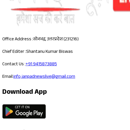
Office Address :
सोनभद्र, उत्तरप्रदेश (231216)
Chief Editer :
Shantanu Kumar Biswas
Contact Us :
+91 9415873885
Email:
info.janpadnewslive@gmail.com
Download App