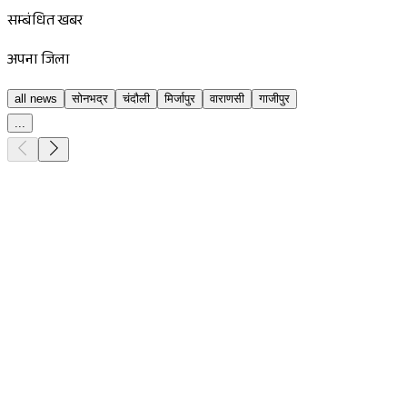
सम्बंधित खबर
अपना जिला
all news
सोनभद्र
चंदौली
मिर्जापुर
वाराणसी
गाजीपुर
...