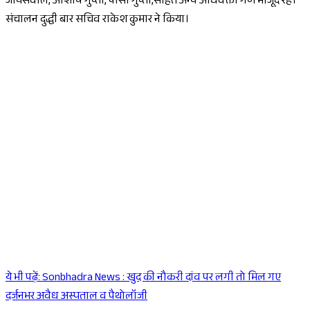
जायसवाल, आशीष गुप्ता, पीसी गुप्ता,सहित अन्य अधिवक्ता गण मौजूद रहे।
संचालन दुद्धी बार सचिव राकेश कुमार ने किया।
ये भी पढ़ें:
Sonbhadra News : खुद की नौकरी दांव पर लगी तो मिल गए
Sponsored
दर्जनभर अवैध अस्पताल व पैथोलॉजी