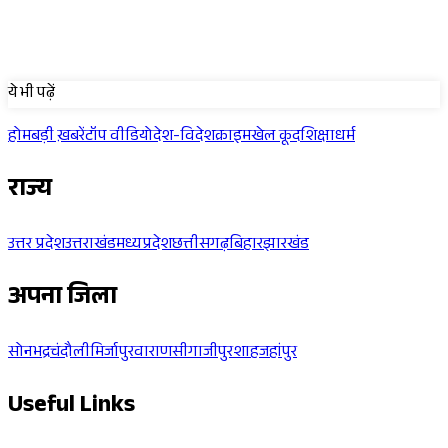
Sponsored
ये भी पढ़ें
होम
बड़ी ख़बरें
टॉप वीडियो
देश-विदेश
क्राइम
खेल कूद
शिक्षा
धर्म
राज्य
उत्तर प्रदेश
उत्तराखंड
मध्यप्रदेश
छत्तीसगढ़
बिहार
झारखंड
अपना जिला
सोनभद्र
चंदौली
मिर्जापुर
वाराणसी
गाजीपुर
शाहजहांपुर
Useful Links