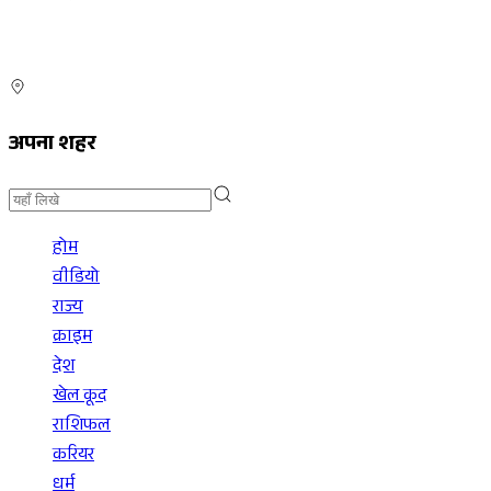
अपना शहर
होम
वीडियो
राज्य
क्राइम
देश
खेल कूद
राशिफल
करियर
धर्म