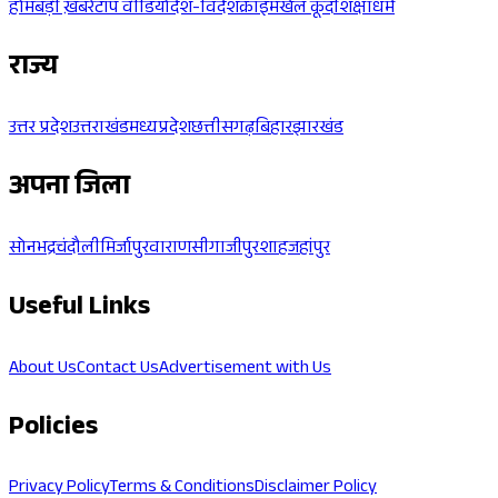
होम
बड़ी ख़बरें
टॉप वीडियो
देश-विदेश
क्राइम
खेल कूद
शिक्षा
धर्म
राज्य
उत्तर प्रदेश
उत्तराखंड
मध्यप्रदेश
छत्तीसगढ़
बिहार
झारखंड
अपना जिला
सोनभद्र
चंदौली
मिर्जापुर
वाराणसी
गाजीपुर
शाहजहांपुर
Useful Links
About Us
Contact Us
Advertisement with Us
Policies
Privacy Policy
Terms & Conditions
Disclaimer Policy