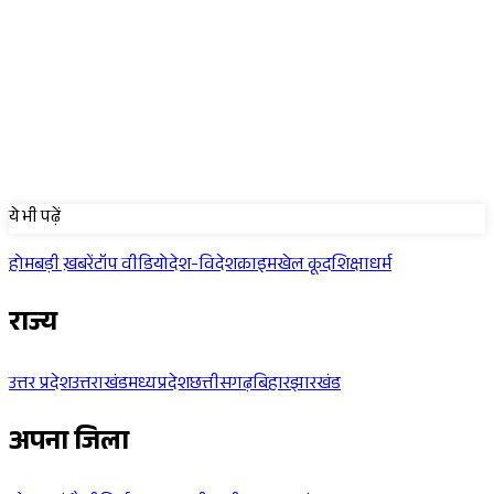
Sponsored
ये भी पढ़ें
होम
बड़ी ख़बरें
टॉप वीडियो
देश-विदेश
क्राइम
खेल कूद
शिक्षा
धर्म
राज्य
उत्तर प्रदेश
उत्तराखंड
मध्यप्रदेश
छत्तीसगढ़
बिहार
झारखंड
अपना जिला