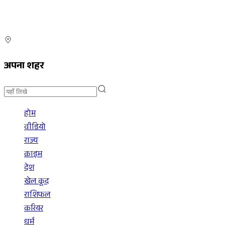
अपना शहर
होम
वीडियो
राज्य
क्राइम
देश
खेल कूद
राशिफल
करियर
धर्म