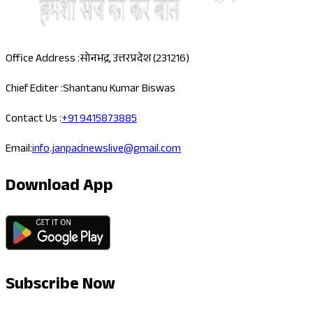
Office Address :
सोनभद्र, उत्तरप्रदेश (231216)
Chief Editer :
Shantanu Kumar Biswas
Contact Us :
+91 9415873885
Email:
info.janpadnewslive@gmail.com
Download App
Subscribe Now