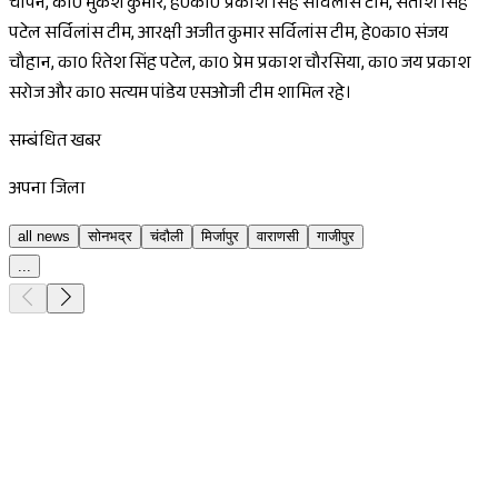
चोपन, का0 मुकेश कुमार, हे0का0 प्रकाश सिंह सर्विलांस टीम, सतीश सिंह
पटेल सर्विलांस टीम, आरक्षी अजीत कुमार सर्विलांस टीम, हे0का0 संजय
चौहान, का0 रितेश सिंह पटेल, का0 प्रेम प्रकाश चौरसिया, का0 जय प्रकाश
सरोज और का0 सत्यम पांडेय एसओजी टीम शामिल रहे।
सम्बंधित खबर
अपना जिला
all news
सोनभद्र
चंदौली
मिर्जापुर
वाराणसी
गाजीपुर
...