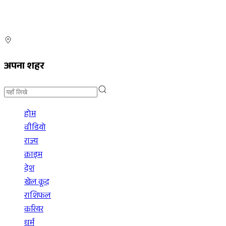
अपना शहर
होम
वीडियो
राज्य
क्राइम
देश
खेल कूद
राशिफल
करियर
धर्म