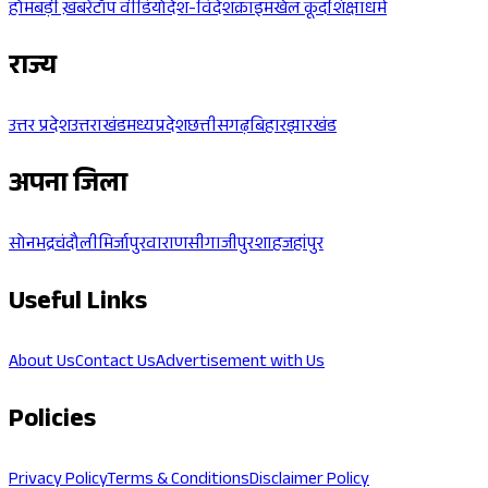
होम
बड़ी ख़बरें
टॉप वीडियो
देश-विदेश
क्राइम
खेल कूद
शिक्षा
धर्म
राज्य
उत्तर प्रदेश
उत्तराखंड
मध्यप्रदेश
छत्तीसगढ़
बिहार
झारखंड
अपना जिला
सोनभद्र
चंदौली
मिर्जापुर
वाराणसी
गाजीपुर
शाहजहांपुर
Useful Links
About Us
Contact Us
Advertisement with Us
Policies
Privacy Policy
Terms & Conditions
Disclaimer Policy