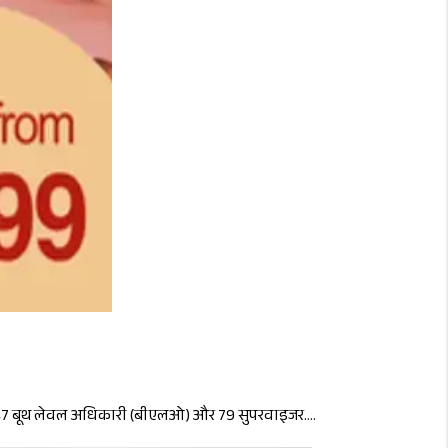
तहत 847 बूथ लेवल अधिकारी (बीएलओ) और 79 सुपरवाइजर....