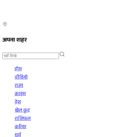
अपना शहर
होम
वीडियो
राज्य
क्राइम
देश
खेल कूद
राशिफल
करियर
धर्म