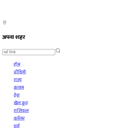
अपना शहर
होम
वीडियो
राज्य
क्राइम
देश
खेल कूद
राशिफल
करियर
धर्म