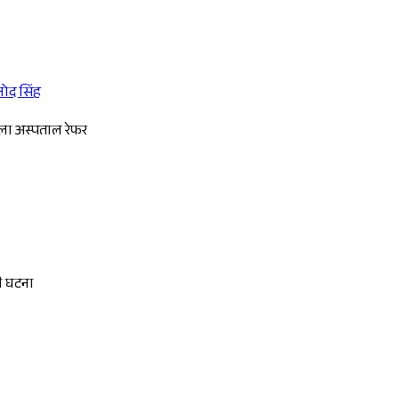
नोद सिंह
Sponsored
िला अस्पताल रेफर
की घटना