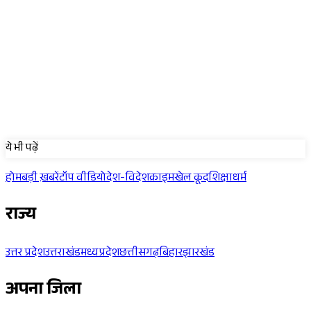
Sponsored
ये भी पढ़ें
होम
बड़ी ख़बरें
टॉप वीडियो
देश-विदेश
क्राइम
खेल कूद
शिक्षा
धर्म
राज्य
उत्तर प्रदेश
उत्तराखंड
मध्यप्रदेश
छत्तीसगढ़
बिहार
झारखंड
अपना जिला