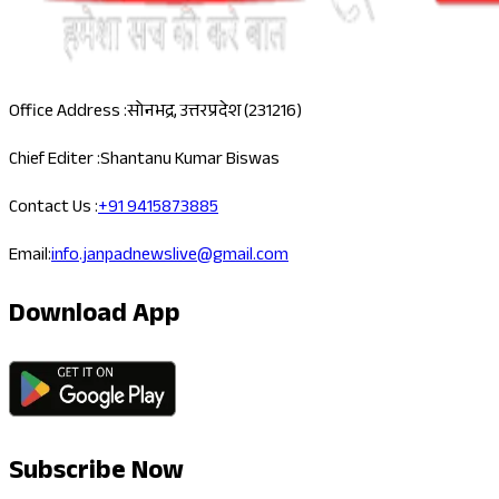
Office Address :
सोनभद्र, उत्तरप्रदेश (231216)
Chief Editer :
Shantanu Kumar Biswas
Contact Us :
+91 9415873885
Email:
info.janpadnewslive@gmail.com
Download App
Subscribe Now