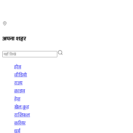
अपना शहर
होम
वीडियो
राज्य
क्राइम
देश
खेल कूद
राशिफल
करियर
धर्म