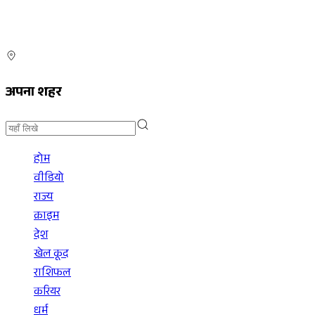
अपना शहर
होम
वीडियो
राज्य
क्राइम
देश
खेल कूद
राशिफल
करियर
धर्म