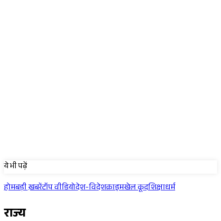
Sponsored
ये भी पढ़ें
होम
बड़ी ख़बरें
टॉप वीडियो
देश-विदेश
क्राइम
खेल कूद
शिक्षा
धर्म
राज्य