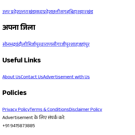
उत्तर प्रदेश
उत्तराखंड
मध्यप्रदेश
छत्तीसगढ़
बिहार
झारखंड
अपना जिला
सोनभद्र
चंदौली
मिर्जापुर
वाराणसी
गाजीपुर
शाहजहांपुर
Useful Links
About Us
Contact Us
Advertisement with Us
Policies
Privacy Policy
Terms & Conditions
Disclaimer Policy
Advertisement के लिए संपर्क करे:
+91 9415873885