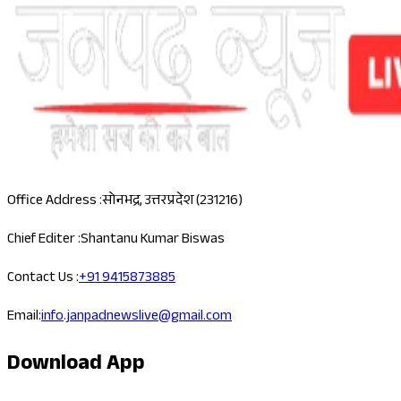
Office Address :
सोनभद्र, उत्तरप्रदेश (231216)
Chief Editer :
Shantanu Kumar Biswas
Contact Us :
+91 9415873885
Email:
info.janpadnewslive@gmail.com
Download App