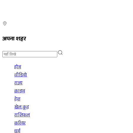
अपना शहर
होम
वीडियो
राज्य
क्राइम
देश
खेल कूद
राशिफल
करियर
धर्म