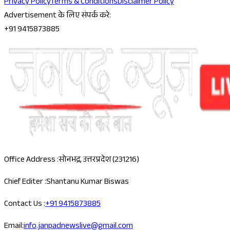
Privacy Policy
Terms & Conditions
Disclaimer Policy
Advertisement के लिए संपर्क करे:
+91 9415873885
Office Address :
सोनभद्र, उत्तरप्रदेश (231216)
Chief Editer :
Shantanu Kumar Biswas
Contact Us :
+91 9415873885
Email:
info.janpadnewslive@gmail.com