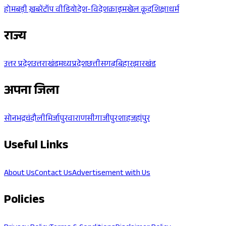
होम
बड़ी ख़बरें
टॉप वीडियो
देश-विदेश
क्राइम
खेल कूद
शिक्षा
धर्म
राज्य
उत्तर प्रदेश
उत्तराखंड
मध्यप्रदेश
छत्तीसगढ़
बिहार
झारखंड
अपना जिला
सोनभद्र
चंदौली
मिर्जापुर
वाराणसी
गाजीपुर
शाहजहांपुर
Useful Links
About Us
Contact Us
Advertisement with Us
Policies