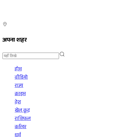
अपना शहर
होम
वीडियो
राज्य
क्राइम
देश
खेल कूद
राशिफल
करियर
धर्म