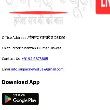
Office Address :
सोनभद्र, उत्तरप्रदेश (231216)
Chief Editer :
Shantanu Kumar Biswas
Contact Us :
+91 9415873885
Email:
info.janpadnewslive@gmail.com
Download App