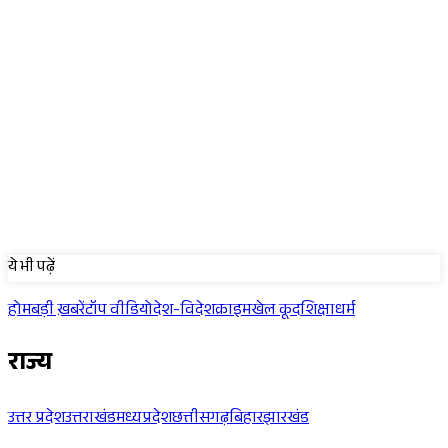
Sponsored
ये भी पढ़ें
होम
बड़ी ख़बरें
टॉप वीडियो
देश-विदेश
क्राइम
खेल कूद
शिक्षा
धर्म
राज्य
उत्तर प्रदेश
उत्तराखंड
मध्यप्रदेश
छत्तीसगढ़
बिहार
झारखंड