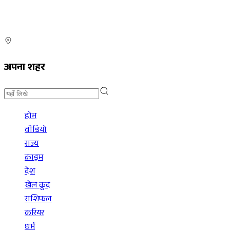
अपना शहर
होम
वीडियो
राज्य
क्राइम
देश
खेल कूद
राशिफल
करियर
धर्म