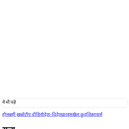
Sponsored
ये भी पढ़ें
होम
बड़ी ख़बरें
टॉप वीडियो
देश-विदेश
क्राइम
खेल कूद
शिक्षा
धर्म