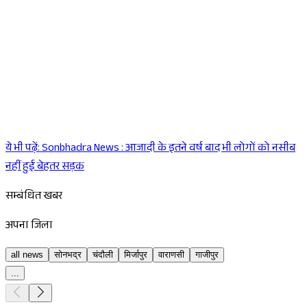
ये भी पढ़ें:
Sonbhadra News : आजादी के इतने वर्ष बाद भी लोगों को नसीब
Sponsored
नहीं हुई बेहतर सड़क
सम्बंधित खबर
अपना जिला
all news
सोनभद्र
चंदौली
मिर्जापुर
वाराणसी
गाजीपुर
...