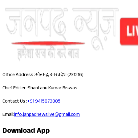
Office Address :
सोनभद्र, उत्तरप्रदेश (231216)
Chief Editer :
Shantanu Kumar Biswas
Contact Us :
+91 9415873885
Email:
info.janpadnewslive@gmail.com
Download App