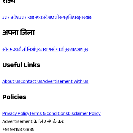
राज्य
उत्तर प्रदेश
उत्तराखंड
मध्यप्रदेश
छत्तीसगढ़
बिहार
झारखंड
अपना जिला
सोनभद्र
चंदौली
मिर्जापुर
वाराणसी
गाजीपुर
शाहजहांपुर
Useful Links
About Us
Contact Us
Advertisement with Us
Policies
Privacy Policy
Terms & Conditions
Disclaimer Policy
Advertisement के लिए संपर्क करे:
+91 9415873885