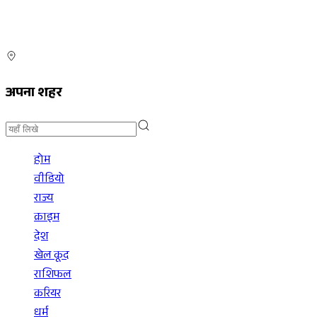
अपना शहर
होम
वीडियो
राज्य
क्राइम
देश
खेल कूद
राशिफल
करियर
धर्म