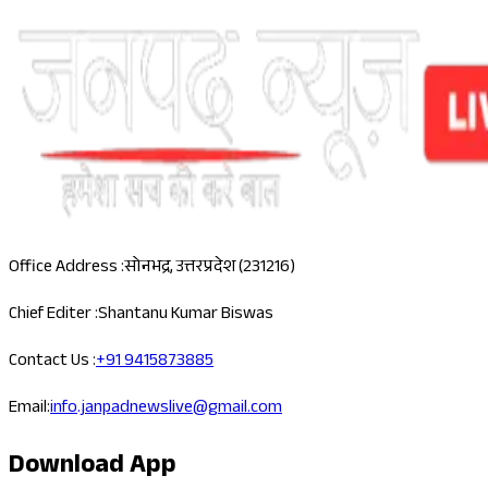
Office Address :
सोनभद्र, उत्तरप्रदेश (231216)
Chief Editer :
Shantanu Kumar Biswas
Contact Us :
+91 9415873885
Email:
info.janpadnewslive@gmail.com
Download App