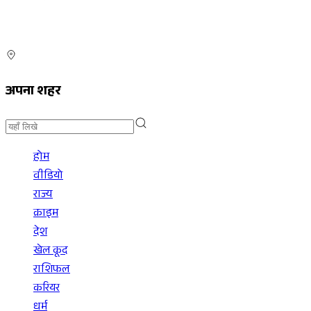
अपना शहर
होम
वीडियो
राज्य
क्राइम
देश
खेल कूद
राशिफल
करियर
धर्म