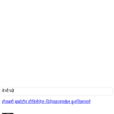
Sponsored
ये भी पढ़ें
होम
बड़ी ख़बरें
टॉप वीडियो
देश-विदेश
क्राइम
खेल कूद
शिक्षा
धर्म