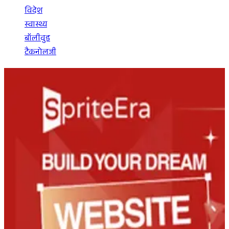
विदेश
स्वास्थ्य
बॉलीवुड
टैकनोलजी