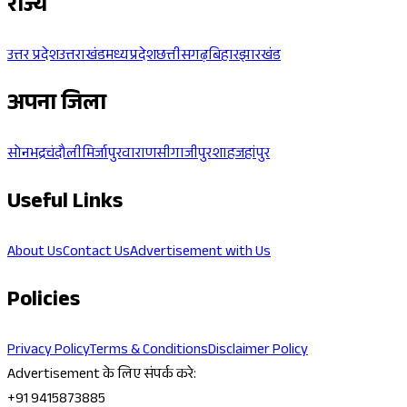
राज्य
उत्तर प्रदेश
उत्तराखंड
मध्यप्रदेश
छत्तीसगढ़
बिहार
झारखंड
अपना जिला
सोनभद्र
चंदौली
मिर्जापुर
वाराणसी
गाजीपुर
शाहजहांपुर
Useful Links
About Us
Contact Us
Advertisement with Us
Policies
Privacy Policy
Terms & Conditions
Disclaimer Policy
Advertisement के लिए संपर्क करे:
+91 9415873885