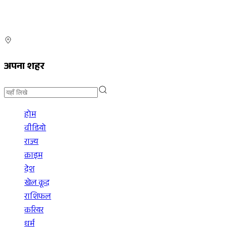
अपना शहर
होम
वीडियो
राज्य
क्राइम
देश
खेल कूद
राशिफल
करियर
धर्म