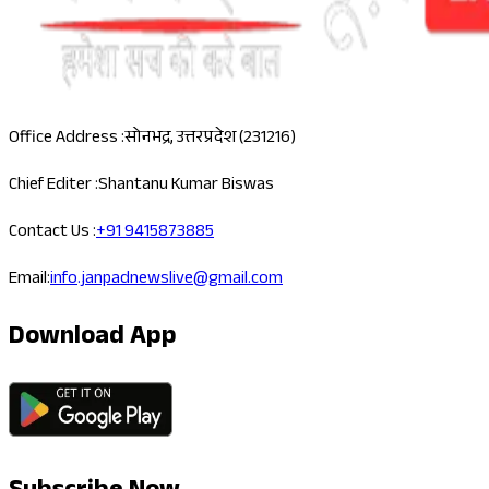
Office Address :
सोनभद्र, उत्तरप्रदेश (231216)
Chief Editer :
Shantanu Kumar Biswas
Contact Us :
+91 9415873885
Email:
info.janpadnewslive@gmail.com
Download App