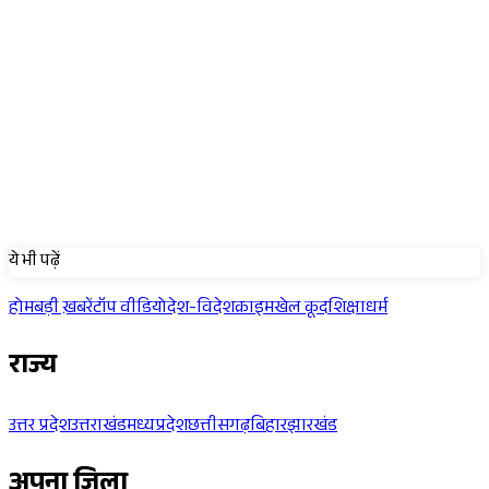
Sponsored
ये भी पढ़ें
होम
बड़ी ख़बरें
टॉप वीडियो
देश-विदेश
क्राइम
खेल कूद
शिक्षा
धर्म
राज्य
उत्तर प्रदेश
उत्तराखंड
मध्यप्रदेश
छत्तीसगढ़
बिहार
झारखंड
अपना जिला