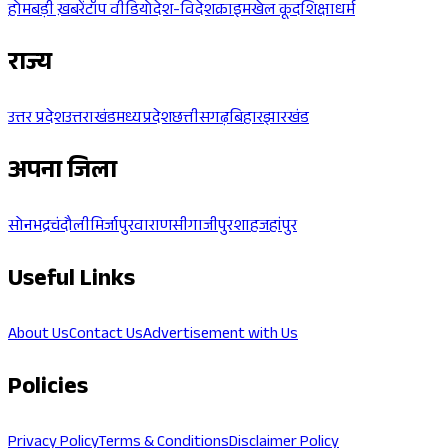
होम
बड़ी ख़बरें
टॉप वीडियो
देश-विदेश
क्राइम
खेल कूद
शिक्षा
धर्म
राज्य
उत्तर प्रदेश
उत्तराखंड
मध्यप्रदेश
छत्तीसगढ़
बिहार
झारखंड
अपना जिला
सोनभद्र
चंदौली
मिर्जापुर
वाराणसी
गाजीपुर
शाहजहांपुर
Useful Links
About Us
Contact Us
Advertisement with Us
Policies
Privacy Policy
Terms & Conditions
Disclaimer Policy