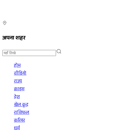
अपना शहर
होम
वीडियो
राज्य
क्राइम
देश
खेल कूद
राशिफल
करियर
धर्म