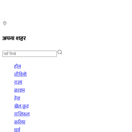
अपना शहर
होम
वीडियो
राज्य
क्राइम
देश
खेल कूद
राशिफल
करियर
धर्म