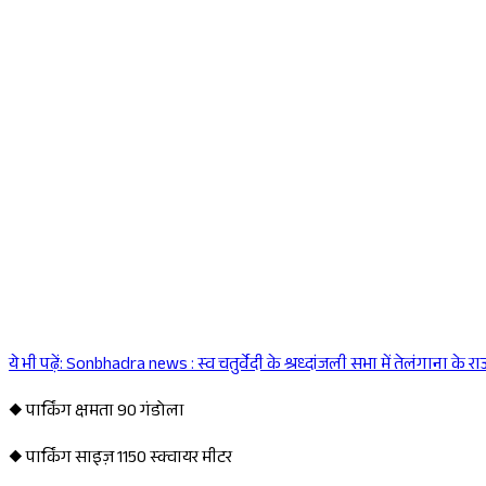
ये भी पढ़ें:
Sonbhadra news : स्व चतुर्वेदी के श्रध्दांजली सभा में तेलंगाना के र
◆ पार्किंग क्षमता 90 गंडोला
◆ पार्किंग साइज़ 1150 स्क्वायर मीटर