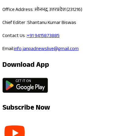
Office Address :
सोनभद्र, उत्तरप्रदेश (231216)
Chief Editer :
Shantanu Kumar Biswas
Contact Us :
+91 9415873885
Email:
info.janpadnewslive@gmail.com
Download App
Subscribe Now