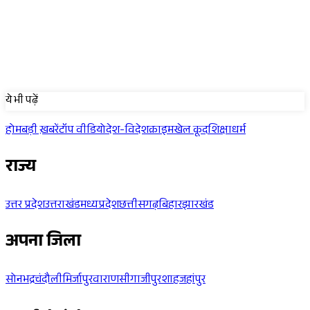
Sponsored
ये भी पढ़ें
होम
बड़ी ख़बरें
टॉप वीडियो
देश-विदेश
क्राइम
खेल कूद
शिक्षा
धर्म
राज्य
उत्तर प्रदेश
उत्तराखंड
मध्यप्रदेश
छत्तीसगढ़
बिहार
झारखंड
अपना जिला
सोनभद्र
चंदौली
मिर्जापुर
वाराणसी
गाजीपुर
शाहजहांपुर