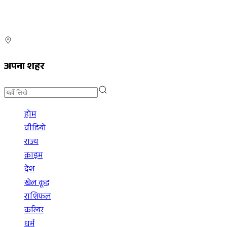
अपना शहर
होम
वीडियो
राज्य
क्राइम
देश
खेल कूद
राशिफल
करियर
धर्म