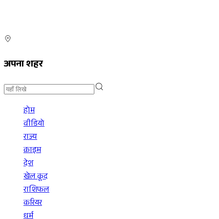
अपना शहर
होम
वीडियो
राज्य
क्राइम
देश
खेल कूद
राशिफल
करियर
धर्म