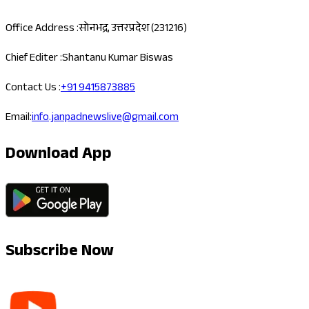
Office Address :
सोनभद्र, उत्तरप्रदेश (231216)
Chief Editer :
Shantanu Kumar Biswas
Contact Us :
+91 9415873885
Email:
info.janpadnewslive@gmail.com
Download App
Subscribe Now