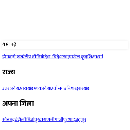
Sponsored
ये भी पढ़ें
होम
बड़ी ख़बरें
टॉप वीडियो
देश-विदेश
क्राइम
खेल कूद
शिक्षा
धर्म
राज्य
उत्तर प्रदेश
उत्तराखंड
मध्यप्रदेश
छत्तीसगढ़
बिहार
झारखंड
अपना जिला
सोनभद्र
चंदौली
मिर्जापुर
वाराणसी
गाजीपुर
शाहजहांपुर