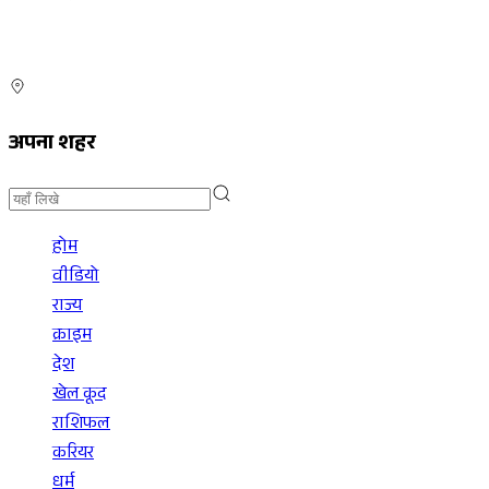
अपना शहर
होम
वीडियो
राज्य
क्राइम
देश
खेल कूद
राशिफल
करियर
धर्म