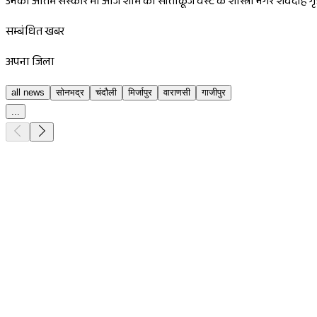
उनका अंतिम संस्कार भी आज शाम को सांताक्रूज वेस्ट के शास्त्री नगर शवदाह 
सम्बंधित खबर
अपना जिला
all news
सोनभद्र
चंदौली
मिर्जापुर
वाराणसी
गाजीपुर
...