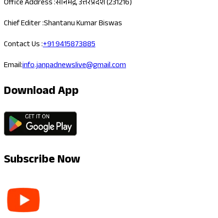
Office Address :
सोनभद्र, उत्तरप्रदेश (231216)
Chief Editer :
Shantanu Kumar Biswas
Contact Us :
+91 9415873885
Email:
info.janpadnewslive@gmail.com
Download App
Subscribe Now