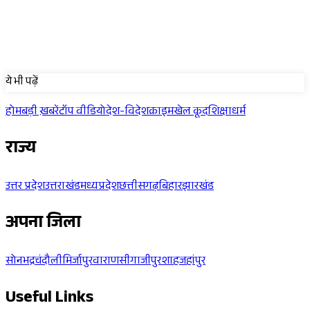
Sponsored
ये भी पढ़ें
होम
बड़ी ख़बरें
टॉप वीडियो
देश-विदेश
क्राइम
खेल कूद
शिक्षा
धर्म
राज्य
उत्तर प्रदेश
उत्तराखंड
मध्यप्रदेश
छत्तीसगढ़
बिहार
झारखंड
अपना जिला
सोनभद्र
चंदौली
मिर्जापुर
वाराणसी
गाजीपुर
शाहजहांपुर
Useful Links