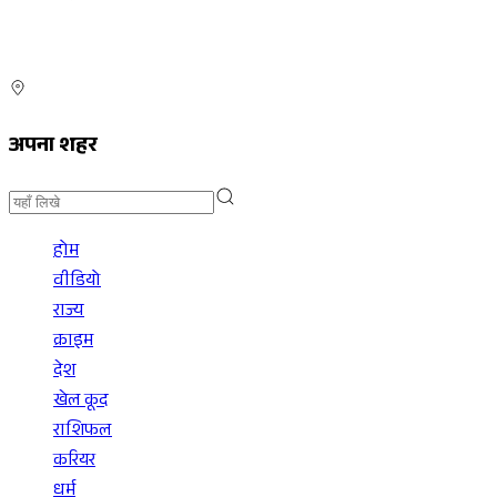
अपना शहर
होम
वीडियो
राज्य
क्राइम
देश
खेल कूद
राशिफल
करियर
धर्म