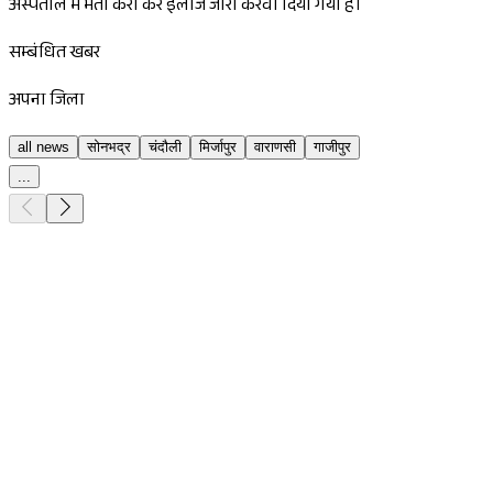
अस्पताल में भर्ती करा कर इलाज जारी करवा दिया गया हैं।
सम्बंधित खबर
अपना जिला
all news
सोनभद्र
चंदौली
मिर्जापुर
वाराणसी
गाजीपुर
...