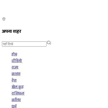
अपना शहर
होम
वीडियो
राज्य
क्राइम
देश
खेल कूद
राशिफल
करियर
धर्म