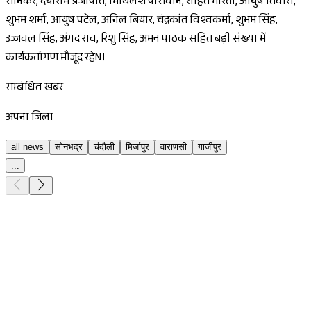
सोनकर, दयाराम प्रजापति, मिथिलेश पासवान, रोहित भारती, आयुष तिवारी,
शुभम शर्मा, आयुष पटेल, अनिल बियार, चंद्रकांत विश्वकर्मा, शुभम सिंह,
उज्जवल सिंह, अंगद राव, रिशु सिंह, अमन पाठक सहित बड़ी संख्या में
कार्यकर्तागण मौजूद रहेN।
सम्बंधित खबर
अपना जिला
all news
सोनभद्र
चंदौली
मिर्जापुर
वाराणसी
गाजीपुर
...