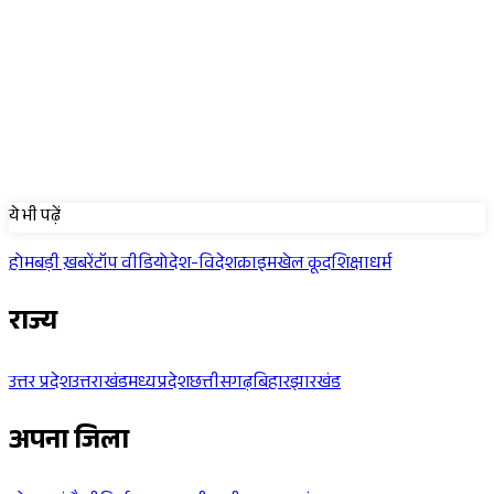
Sponsored
ये भी पढ़ें
होम
बड़ी ख़बरें
टॉप वीडियो
देश-विदेश
क्राइम
खेल कूद
शिक्षा
धर्म
राज्य
उत्तर प्रदेश
उत्तराखंड
मध्यप्रदेश
छत्तीसगढ़
बिहार
झारखंड
अपना जिला