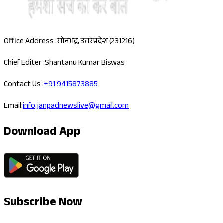
Office Address :
सोनभद्र, उत्तरप्रदेश (231216)
Chief Editer :
Shantanu Kumar Biswas
Contact Us :
+91 9415873885
Email:
info.janpadnewslive@gmail.com
Download App
Subscribe Now