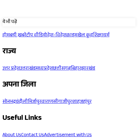
Sponsored
ये भी पढ़ें
होम
बड़ी ख़बरें
टॉप वीडियो
देश-विदेश
क्राइम
खेल कूद
शिक्षा
धर्म
राज्य
उत्तर प्रदेश
उत्तराखंड
मध्यप्रदेश
छत्तीसगढ़
बिहार
झारखंड
अपना जिला
सोनभद्र
चंदौली
मिर्जापुर
वाराणसी
गाजीपुर
शाहजहांपुर
Useful Links
About Us
Contact Us
Advertisement with Us