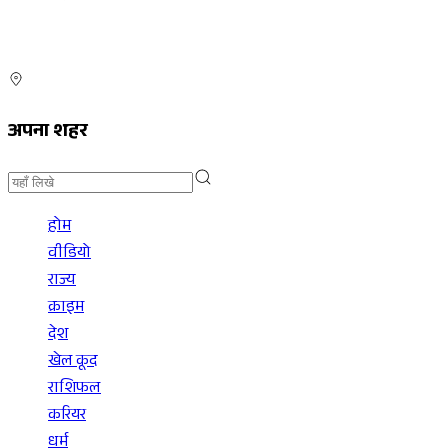
अपना शहर
होम
वीडियो
राज्य
क्राइम
देश
खेल कूद
राशिफल
करियर
धर्म