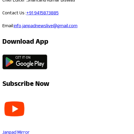
Chief Editer :
Shantanu Kumar Biswas
Contact Us :
+91 9415873885
Email:
info.janpadnewslive@gmail.com
Download App
Subscribe Now
Janpad Mirror