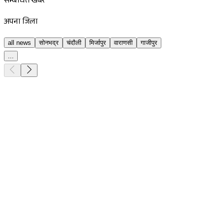
सम्बंधित खबर
अपना जिला
all news
सोनभद्र
चंदौली
मिर्जापुर
वाराणसी
गाजीपुर
...